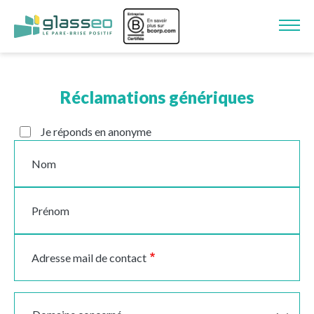
Aller au contenu principal
Image
Réclamations génériques
Je réponds en anonyme
Nom
Prénom
Adresse mail de contact
Domaine concerné
Domaine concerné