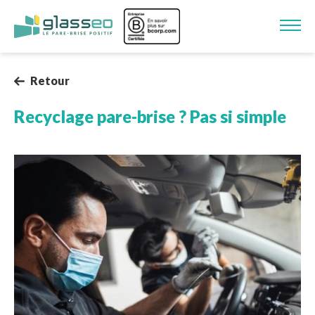
Aller au contenu principal
Image
Retour
Recyclage pare-brise ? Pas si simple
Image