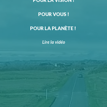
POUR LA VISION !
Spécialistes de la réparation à domicile, nos
techniciens vitriers-carrossiers déplacent nos
POUR VOUS !
camions-ateliers là où vous le souhaitez.
Ces stations embarquées contiennent toute la
POUR LA PLANÈTE !
technologie nécessaire à des interventions de
haute qualité vitrière.
Lire la vidéo