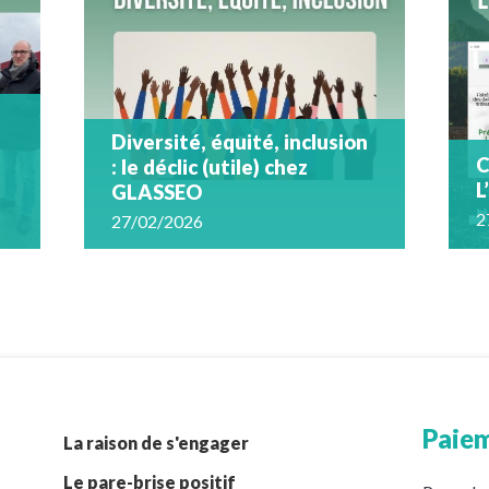
Diversité, équité, inclusion
C
: le déclic (utile) chez
L
GLASSEO
2
27/02/2026
Paiem
La raison de s'engager
Le pare-brise positif