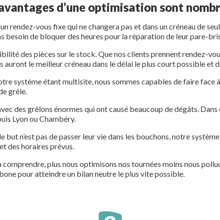
 avantages d’une optimisation sont nomb
ir un rendez-vous fixe qui ne changera pas et dans un créneau de se
as besoin de bloquer des heures pour la réparation de leur pare-bri
bilité des pièces sur le stock. Que nos clients prennent rendez-vou
ls auront le meilleur créneau dans le délai le plus court possible et
notre système étant multisite, nous sommes capables de faire face 
de grêle.
t avec des grêlons énormes qui ont causé beaucoup de dégâts. Dans 
puis Lyon ou Chambéry.
e but n’est pas de passer leur vie dans les bouchons, notre système 
 et des horaires prévus.
le à comprendre, plus nous optimisons nos tournées moins nous pollu
ne pour atteindre un bilan neutre le plus vite possible.