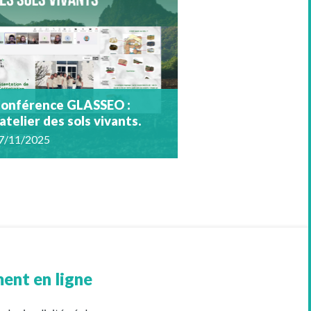
onférence GLASSEO :
’atelier des sols vivants.
7/11/2025
ent en ligne