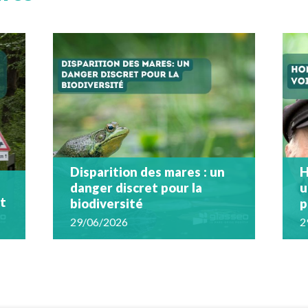
Disparition des mares : un
H
danger discret pour la
u
nt
biodiversité
p
29/06/2026
2