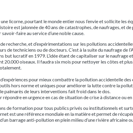
 une licorne, pourtant le monde entier nous l’envie et sollicite les
r histoire est jalonnée de 40 ans de catastrophes, de naufrages, et 
r savoir-faire au service d’une noble cause.
e recherche, et d’expérimentations sur les pollutions accidentelles
rs de techniciens ou de docteurs. C’est à la suite du naufrage de l
s but lucratif en 1979. L’idée étant de capitaliser sur le naufrage 
nt 20.000 oiseaux. Il faudra six mois pour nettoyer les côtes et plu
totalement.
rs d’expériences pour mieux combattre la pollution accidentelle des
utils hors norme et uniques pour améliorer la lutte contre la polluti
 palmarès de leurs interventions fait froid dans le dos.
r répondre en urgence en cas de situation de crise à distance ou en 
ns de formation pour tous publics privés ou institutionnels et su
nternet est une référence mondiale en la matière et permet de récup
d’un barrage anti-pollution en plein milieu d’une rivière africaine ou