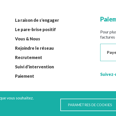
Paiem
La raison de s'engager
Le pare-brise positif
Pour plus
factures 
Vous & Nous
Rejoindre le réseau
Paye
Recrutement
Suivi d'intervention
Suivez-
Paiement
 que vous souhaitez.
PARAMÈTRES DE COOKIES
es données
Implantations
© GLASSEO - 2022