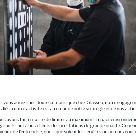
les, vous aurez sans doute compris que chez Glasseo, notre engagem
liés à notre activité est au cœur de notre stratégie et de nos actio
s avons fait en sorte de limiter au maximum l’impact environnemen
arantissant à nos clients des prestations de grande qualité. Cepen
veaux de l’entreprise, quels que soient les services ou acteurs conc