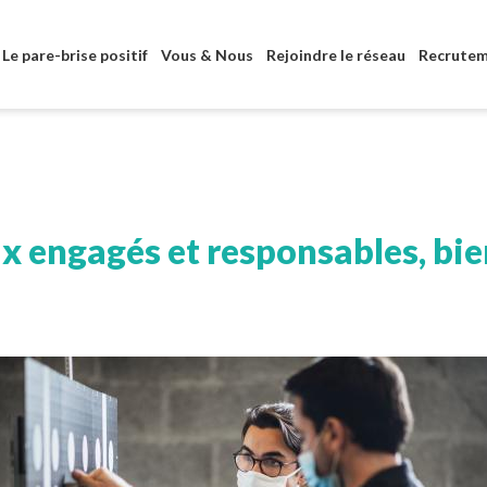
Aller au contenu principal
Le pare-brise positif
Vous & Nous
Rejoindre le réseau
Recrute
ix engagés et responsables, bi