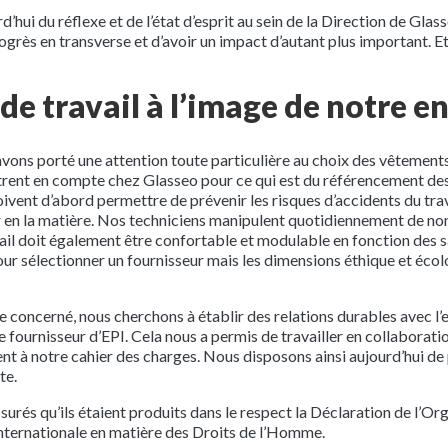
d’hui du réflexe et de l’état d’esprit au sein de la Direction de G
ogrès en transverse et d’avoir un impact d’autant plus important. Et
de travail à l’image de notre 
avons porté une attention toute particulière au choix des vêtement
entrent en compte chez Glasseo pour ce qui est du référencement d
vent d’abord permettre de prévenir les risques d’accidents du travai
en la matière. Nos techniciens manipulent quotidiennement de nomb
vail doit également être confortable et modulable en fonction des 
pour sélectionner un fournisseur mais les dimensions éthique et éco
ce concerné, nous cherchons à établir des relations durables avec l’
 fournisseur d’EPI. Cela nous a permis de travailler en collaboratio
 à notre cahier des charges. Nous disposons ainsi aujourd’hui de p
te.
és qu’ils étaient produits dans le respect la Déclaration de l’Org
n internationale en matière des Droits de l’Homme.