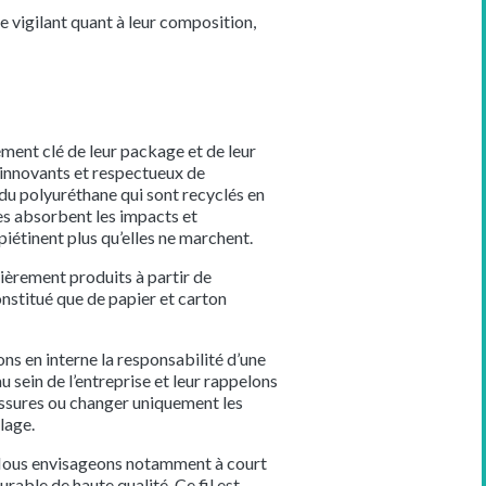
e vigilant quant à leur composition,
ément clé de leur package et de leur
x innovants et respectueux de
e du polyuréthane qui sont recyclés en
es absorbent les impacts et
iétinent plus qu’elles ne marchent.
tièrement produits à partir de
constitué que de papier et carton
ons en interne la responsabilité d’une
sein de l’entreprise et leur rappelons
ussures ou changer uniquement les
lage.
. Nous envisageons notamment à court
rable de haute qualité. Ce fil est