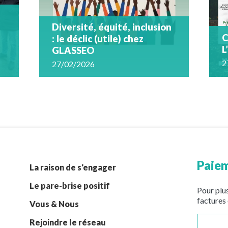
Diversité, équité, inclusion
C
: le déclic (utile) chez
L
GLASSEO
2
27/02/2026
Paiem
La raison de s'engager
Le pare-brise positif
Pour plus
factures 
Vous & Nous
Rejoindre le réseau