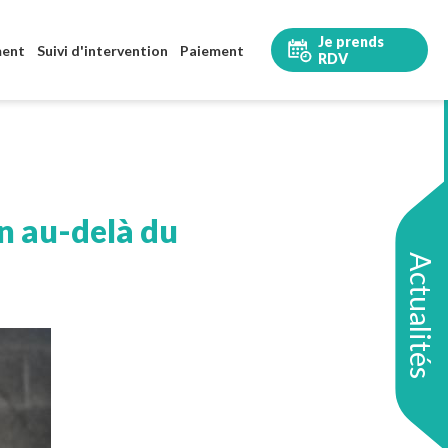
Je prends
ment
Suivi d'intervention
Paiement
RDV
en au-delà du
Actualités