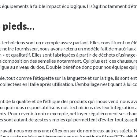
s équipements à faible impact écologique. Il s’agit notamment d’êtr
s pieds…
 techniciens sont un exemple assez parlant. Elles constituent un él
de notre fournisseur, nous avons retenu un modèle fait de matériau
 » et qualitatif. Elles sont fabriquées à partir de déchets d’usinag
 la composition des semelles notamment. Qui plus est, ces chaussur
igue au niveau du dos. Double bénéfice donc pour nos équipes qui p
, tout comme l’étiquette sur la languette et sur la tige, ils sont en
collectées en Italie après utilisation. L’emballage n’est quant à lui 
nt de la qualité et de l’éthique des produits qu’il nous vend, nous av
uoi nous responsabilisons nos techniciens dès leur intégration au 
ts. Pour revenir à notre exemple, nettoyer régulièrement ses cha
s sont autant de gestes simples qui permettent d’éviter tout gaspil
 travail, nous menons une réflexion sur de nombreux autres sujets
’une veste polaire entièrement conçue à partir de fil perPETual® du