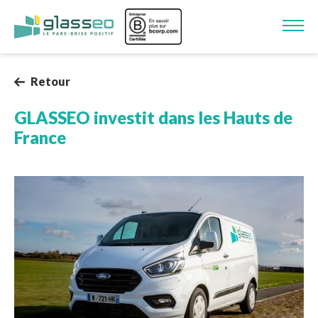
Aller au contenu principal
Image
Retour
GLASSEO investit dans les Hauts de
France
Image