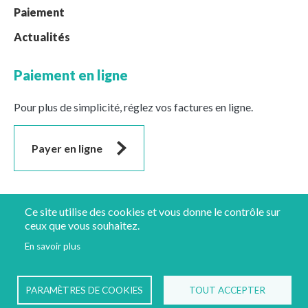
Paiement
Actualités
Paiement en ligne
Pour plus de simplicité, réglez vos factures en ligne.
Payer en ligne
Suivez-nous
Ce site utilise des cookies et vous donne le contrôle sur
ceux que vous souhaitez.
En savoir plus
Mentions légales
Protection des données
PARAMÈTRES DE COOKIES
TOUT ACCEPTER
Implantations
© GLASSEO - 2022