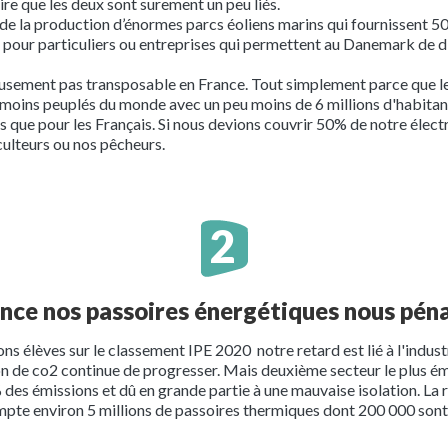
ire que les deux sont surement un peu liés.
t de la production d’énormes parcs éoliens marins qui fournissent 50
e pour particuliers ou entreprises qui permettent au Danemark de
usement pas transposable en France. Tout simplement parce que le 
s moins peuplés du monde avec un peu moins de 6 millions d'habitants.
 que pour les Français. Si nous devions couvrir 50% de notre électri
ulteurs ou nos pêcheurs.
ance nos passoires énergétiques nous péna
ons élèves sur le classement IPE 2020 notre retard est lié à l'indu
ion de co2 continue de progresser. Mais deuxième secteur le plus éme
 des émissions et dû en grande partie à une mauvaise isolation. La 
 compte environ 5 millions de passoires thermiques dont 200 000 son