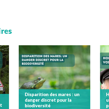
ires
Disparition des mares : un
H
danger discret pour la
u
nt
biodiversité
p