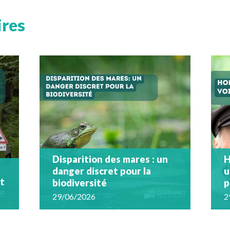
ires
Disparition des mares : un
H
danger discret pour la
u
nt
biodiversité
p
29/06/2026
2