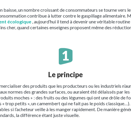
n baisse, un nombre croissant de consommateurs se tourne vers les 
sommation contribue à lutter contre le gaspillage alimentaire. Mêm
nt écologique
, aujourd’hui il tend à devenir une véritable routi
ns cher, quand certaines enseignes proposent même des réductions
Le principe
ercialiser des produits que les producteurs ou les industriels n’aur
s aux normes des grandes surfaces, ou auraient été délaissés par le
roduits moches » : des fruits ou des légumes qui ont une drôle de f
 « trop petits », un camembert qui ne fait pas le poids classique…).
bles si l’acheteur veille à les manger rapidement. De manière génér
dards, la différence étant juste visuelle.