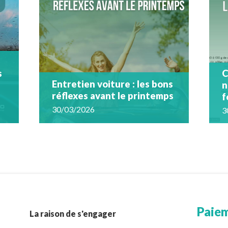
s
C
Entretien voiture : les bons
n
réflexes avant le printemps
f
30/03/2026
3
Paiem
La raison de s'engager