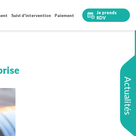
Je prends
ment
Suivi d'intervention
Paiement
RDV
brise
Actualités