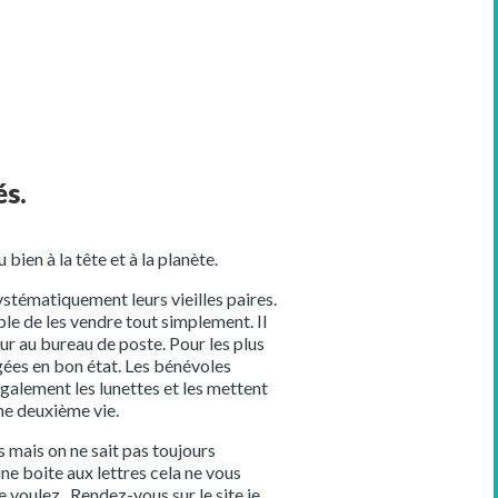
és.
bien à la tête et à la planète.
stématiquement leurs vieilles paires.
ible de les vendre tout simplement. Il
r au bureau de poste. Pour les plus
agées en bon état. Les bénévoles
également les lunettes et les mettent
une deuxième vie.
s mais on ne sait pas toujours
ne boite aux lettres cela ne vous
 voulez. Rendez-vous sur le site je