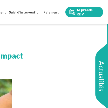
Je prends
ment
Suivi d'intervention
Paiement
RDV
 impact
Actualités