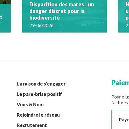
Disparition des mares : un
H
danger discret pour la
u
nt
biodiversité
p
29/06/2026
2
Paiem
La raison de s'engager
Le pare-brise positif
Pour plus
factures 
Vous & Nous
Rejoindre le réseau
Paye
Recrutement