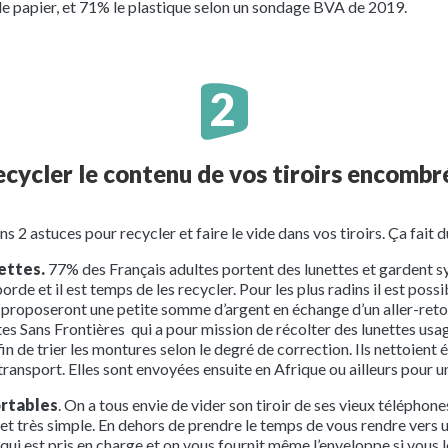
le papier, et 71% le plastique selon un sondage BVA de 2019.
cycler le contenu de vos tiroirs encombr
 2 astuces pour recycler et faire le vide dans vos tiroirs. Ça fait du 
ettes.
77% des Français adultes portent des lunettes et gardent sy
borde et il est temps de les recycler. Pour les plus radins il est poss
proposeront une petite somme d’argent en échange d’un aller-retou
ettes Sans Frontières qui a pour mission de récolter des lunettes us
n de trier les montures selon le degré de correction. Ils nettoient 
 transport. Elles sont envoyées ensuite en Afrique ou ailleurs pour 
ortables
. On a tous envie de vider son tiroir de ses vieux téléphone
et très simple. En dehors de prendre le temps de vous rendre vers u
i est pris en charge et on vous fournit même l’enveloppe si vous le