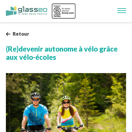
Aller au contenu principal
Image
Retour
(Re)devenir autonome à vélo grâce
aux vélo-écoles
Image