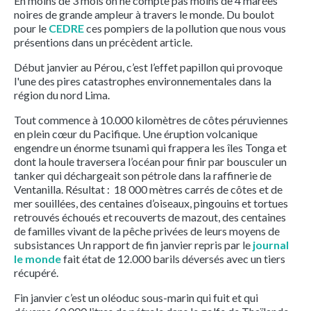
En moins de 3 mois on ne compte pas moins de 4 marées
noires de grande ampleur à travers le monde. Du boulot
pour le
CEDRE
ces pompiers de la pollution que nous vous
présentions dans un précèdent article.
Début janvier au Pérou, c’est l’effet papillon qui provoque
l'une des pires catastrophes environnementales dans la
région du nord Lima.
Tout commence à 10.000 kilomètres de côtes péruviennes
en plein cœur du Pacifique. Une éruption volcanique
engendre un énorme tsunami qui frappera les îles Tonga et
dont la houle traversera l’océan pour finir par bousculer un
tanker qui déchargeait son pétrole dans la raffinerie de
Ventanilla. Résultat : 18 000 mètres carrés de côtes et de
mer souillées, des centaines d’oiseaux, pingouins et tortues
retrouvés échoués et recouverts de mazout, des centaines
de familles vivant de la pêche privées de leurs moyens de
subsistances Un rapport de fin janvier repris par le
journal
le monde
fait état de 12.000 barils déversés avec un tiers
récupéré.
Fin janvier c’est un oléoduc sous-marin qui fuit et qui