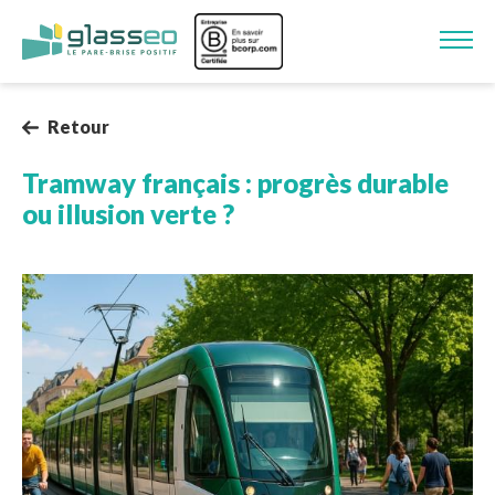
Aller au contenu principal
Image
Retour
Tramway français : progrès durable
ou illusion verte ?
Image