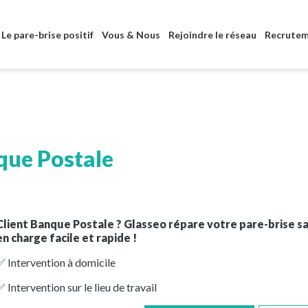
Aller au contenu principal
Le pare-brise positif
Vous & Nous
Rejoindre le réseau
Recrute
que Postale
Client Banque Postale ? Glasseo répare votre pare-brise san
en charge facile et rapide !
✅ Intervention à domicile
 Intervention sur le lieu de travail