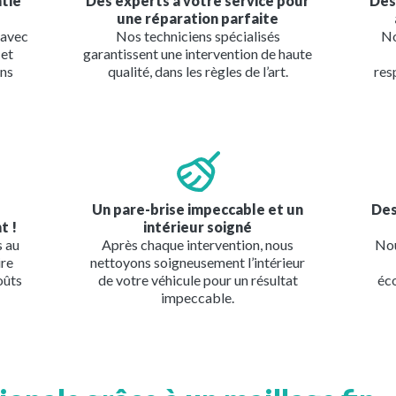
ntie
Des experts à votre service pour
Des
une réparation parfaite
 avec
Nos techniciens spécialisés
No
 et
garantissent une intervention de haute
ans
qualité, dans les règles de l’art.
res
Image
Imag
Un pare-brise impeccable et un
Des
t !
intérieur soigné
s au
Après chaque intervention, nous
Nou
ire
nettoyons soigneusement l’intérieur
oûts
de votre véhicule pour un résultat
éc
impeccable.