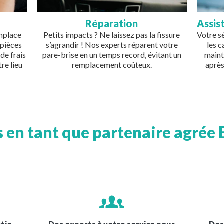
Réparation
Assis
emplace
Petits impacts ? Ne laissez pas la fissure
Votre s
 pièces
s’agrandir ! Nos experts réparent votre
les 
de frais
pare-brise en un temps record, évitant un
maint
re lieu
remplacement coûteux.
après
en tant que partenaire agrée 
Image
Imag