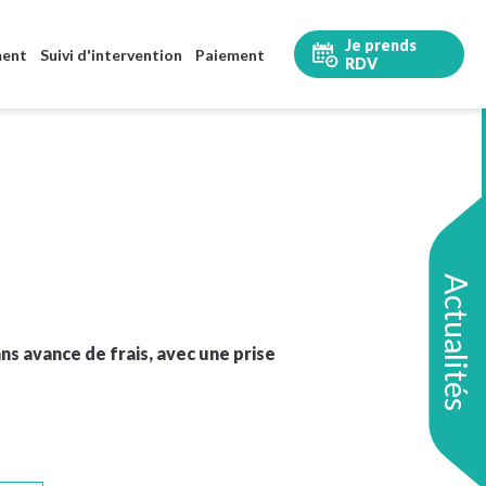
Je prends
ment
Suivi d'intervention
Paiement
RDV
Actualités
s avance de frais, avec une prise