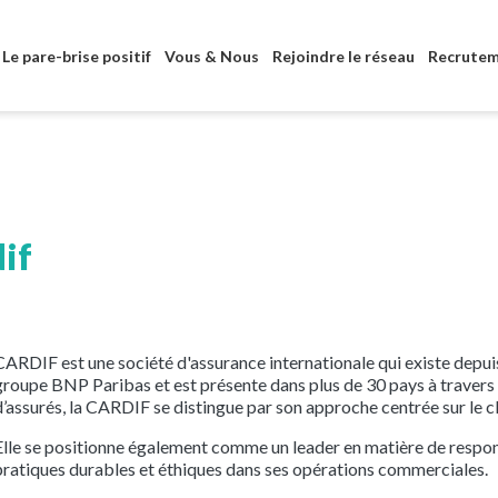
Aller au contenu principal
Le pare-brise positif
Vous & Nous
Rejoindre le réseau
Recrute
dif
CARDIF est une société d'assurance internationale qui existe depuis
groupe BNP Paribas et est présente dans plus de 30 pays à travers 
d’assurés, la CARDIF se distingue par son approche centrée sur le cl
Elle se positionne également comme un leader en matière de respons
pratiques durables et éthiques dans ses opérations commerciales.