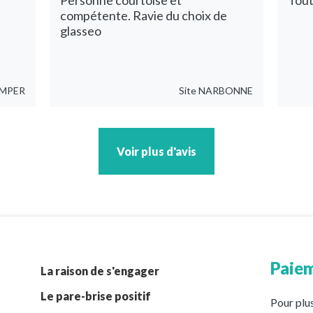
Personne courtoise et
Tout
compétente. Ravie du choix de
glasseo
MPER
Site
NARBONNE
Voir plus d'avis
Paiem
La raison de s'engager
Le pare-brise positif
Pour plus