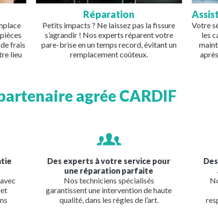
Réparation
Assis
emplace
Petits impacts ? Ne laissez pas la fissure
Votre s
 pièces
s’agrandir ! Nos experts réparent votre
les 
de frais
pare-brise en un temps record, évitant un
maint
re lieu
remplacement coûteux.
après
partenaire agrée CARDIF
Image
Imag
ntie
Des experts à votre service pour
Des
une réparation parfaite
 avec
Nos techniciens spécialisés
No
 et
garantissent une intervention de haute
ans
qualité, dans les règles de l’art.
res