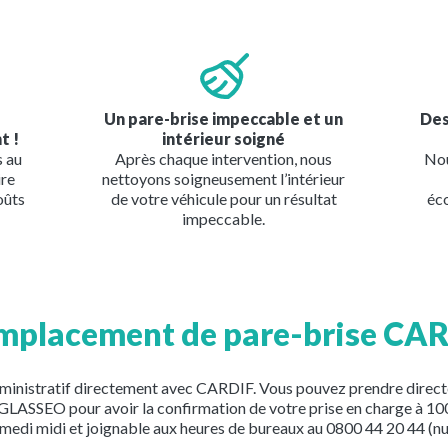
Image
Imag
Un pare-brise impeccable et un
Des
t !
intérieur soigné
s au
Après chaque intervention, nous
Nou
ire
nettoyons soigneusement l’intérieur
oûts
de votre véhicule pour un résultat
éc
impeccable.
emplacement de pare-brise CA
ministratif directement avec CARDIF. Vous pouvez prendre direct
nt GLASSEO pour avoir la confirmation de votre prise en charge à 
 samedi midi et joignable aux heures de bureaux au 0800 44 20 44 (n