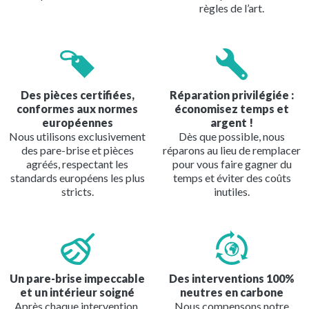
règles de l’art.
Image
Image
Des pièces certifiées,
Réparation privilégiée :
conformes aux normes
économisez temps et
européennes
argent !
Nous utilisons exclusivement
Dès que possible, nous
des pare-brise et pièces
réparons au lieu de remplacer
agréés, respectant les
pour vous faire gagner du
standards européens les plus
temps et éviter des coûts
stricts.
inutiles.
Image
Image
Un pare-brise impeccable
Des interventions 100%
et un intérieur soigné
neutres en carbone
Après chaque intervention,
Nous compensons notre