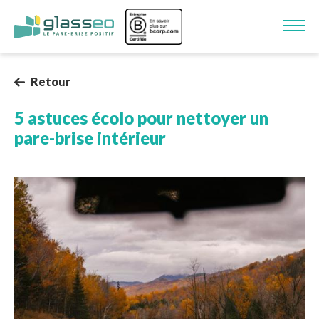
Aller au contenu principal
Image
Retour
5 astuces écolo pour nettoyer un
pare-brise intérieur
Image