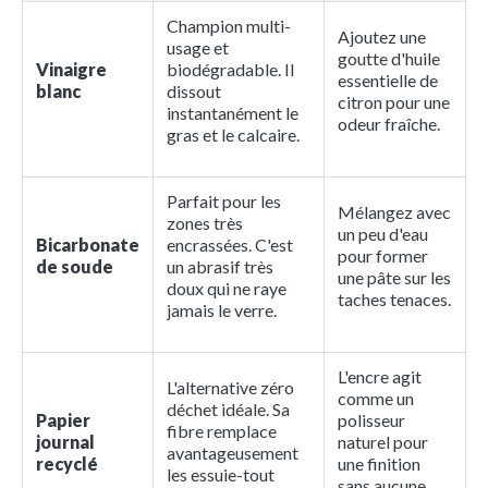
Champion multi-
Ajoutez une
usage et
goutte d'huile
Vinaigre
biodégradable. Il
essentielle de
blanc
dissout
citron pour une
instantanément le
odeur fraîche.
gras et le calcaire.
Parfait pour les
Mélangez avec
zones très
un peu d'eau
Bicarbonate
encrassées. C'est
pour former
de soude
un abrasif très
une pâte sur les
doux qui ne raye
taches tenaces.
jamais le verre.
L'encre agit
L'alternative zéro
comme un
déchet idéale. Sa
Papier
polisseur
fibre remplace
journal
naturel pour
avantageusement
recyclé
une finition
les essuie-tout
sans aucune