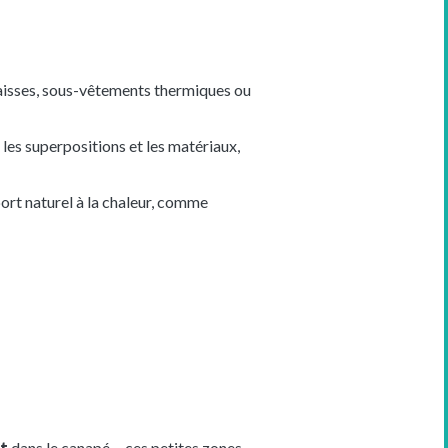
épaisses, sous-vêtements thermiques ou
les superpositions et les matériaux,
port naturel à la chaleur, comme
nt
dans le canapé… ces petites zones