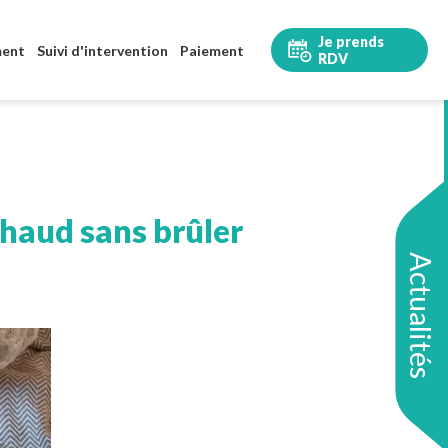
Je prends
ment
Suivi d'intervention
Paiement
RDV
haud sans brûler
Actualités