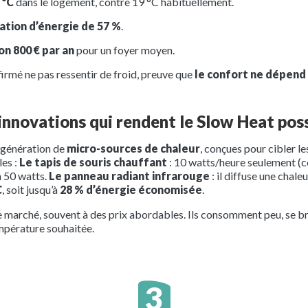
 °C
dans le logement, contre 19 °C habituellement.
tion d’énergie de 57 %
.
on 800 € par an
pour un foyer moyen.
firmé ne pas ressentir de froid, preuve que
le confort ne dépen
innovations qui rendent le Slow Heat pos
e génération de
micro-sources de chaleur
, conçues pour cibler l
les :
Le tapis de souris chauffant
: 10 watts/heure seulement (c
à 50 watts.
Le panneau radiant infrarouge
: il diffuse une chal
C
, soit jusqu’à
28 % d’énergie économisée
.
e marché, souvent à des prix abordables. Ils consomment peu, se br
empérature souhaitée.