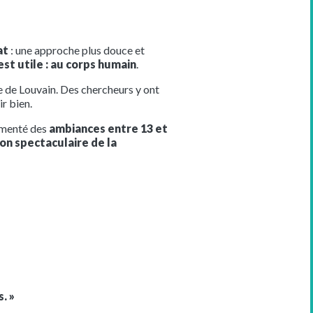
at
: une approche plus douce et
est utile : au corps humain
.
e de Louvain. Des chercheurs y ont
r bien.
rimenté des
ambiances entre 13 et
on spectaculaire de la
. »