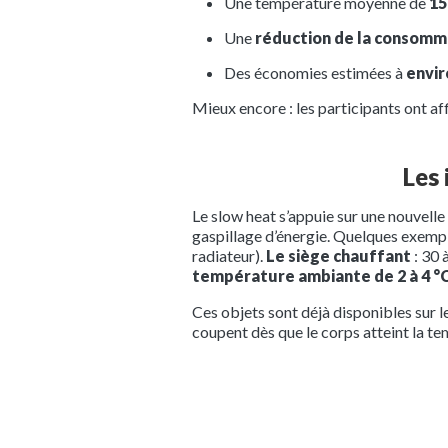
Une température moyenne de
15
Une
réduction de la consomma
Des économies estimées à
envir
Mieux encore : les participants ont af
Les 
Le slow heat s’appuie sur une nouvell
gaspillage d’énergie. Quelques exemp
radiateur).
Le siège chauffant
: 30 
température ambiante de 2 à 4 °
Ces objets sont déjà disponibles sur l
coupent dès que le corps atteint la t