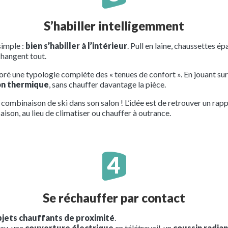
S’habiller intelligemment
simple :
bien s’habiller à l’intérieur
. Pull en laine, chaussettes 
changent tout.
é une typologie complète des « tenues de confort ». En jouant sur 
ion thermique
, sans chauffer davantage la pièce.
en combinaison de ski dans son salon ! L’idée est de retrouver un rap
aison, au lieu de climatiser ou chauffer à outrance.
Se réchauffer par contact
bjets chauffants de proximité
.
eau, une
couverture électrique
en télétravail, un
coussin radia