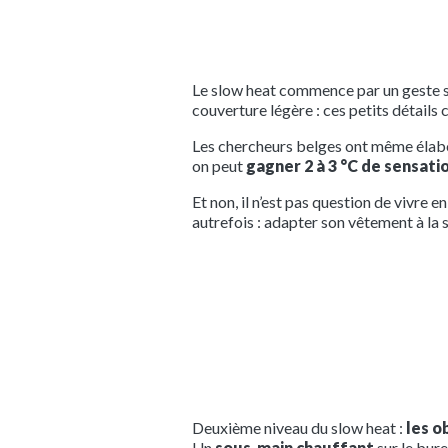
Le slow heat commence par un geste 
couverture légère : ces petits détails 
Les chercheurs belges ont même élabor
on peut
gagner 2 à 3 °C de sensat
Et non, il n’est pas question de vivre 
autrefois : adapter son vêtement à la s
Deuxième niveau du slow heat :
les o
Un
sous-main chauffant
sur le bur