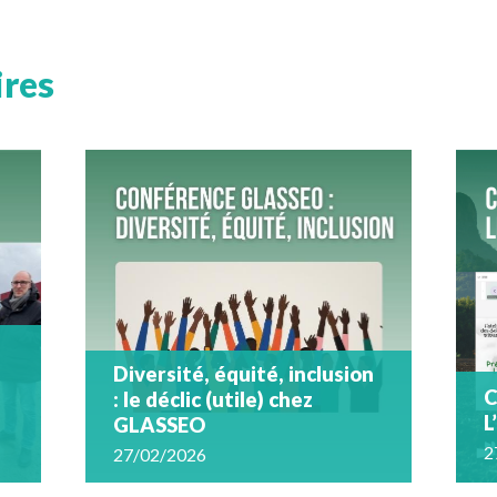
ires
Diversité, équité, inclusion
C
: le déclic (utile) chez
L
GLASSEO
2
27/02/2026