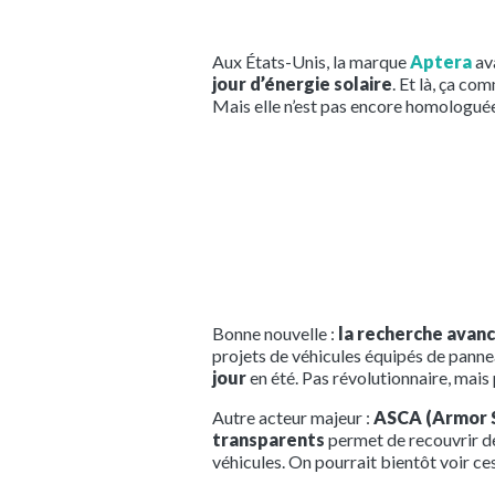
Aux États-Unis, la marque
Aptera
ava
jour d’énergie solaire
. Et là, ça co
Mais elle n’est pas encore homologué
Bonne nouvelle :
la recherche avanc
projets de véhicules équipés de panne
jour
en été. Pas révolutionnaire, mai
Autre acteur majeur :
ASCA (Armor S
transparents
permet de recouvrir des
véhicules. On pourrait bientôt voir ces