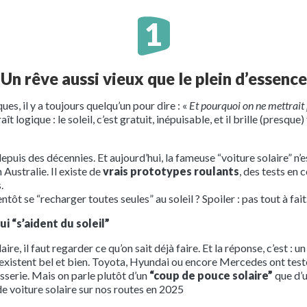
Un rêve aussi vieux que le plein d’essence
ues, il y a toujours quelqu’un pour dire : «
Et pourquoi on ne mettrait
aît logique : le soleil, c’est gratuit, inépuisable, et il brille (presque
epuis des décennies. Et aujourd’hui, la fameuse “voiture solaire” n’e
 Australie. Il existe de
vrais prototypes roulants
, des tests en
.
tôt se “recharger toutes seules” au soleil ? Spoiler : pas tout à fait
ui “s’aident du soleil”
re, il faut regarder ce qu’on sait déjà faire. Et la réponse, c’est : u
existent bel et bien. Toyota, Hyundai ou encore Mercedes ont test
osserie. Mais on parle plutôt d’un
“coup de pouce solaire”
que d’u
e voiture solaire sur nos routes en 2025