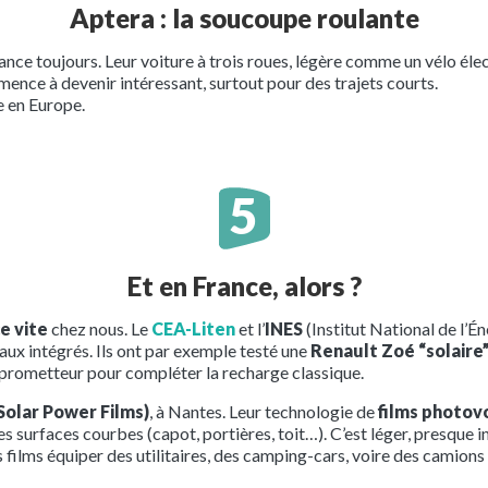
Aptera : la soucoupe roulante
nce toujours. Leur voiture à trois roues, légère comme un vélo él
mmence à devenir intéressant, surtout pour des trajets courts.
e en Europe.
Et en France, alors ?
e vite
chez nous. Le
CEA-Liten
et l’
INES
(Institut National de l’Én
aux intégrés. Ils ont par exemple testé une
Renault Zoé “solaire
s prometteur pour compléter la recharge classique.
olar Power Films)
, à Nantes. Leur technologie de
films photov
 surfaces courbes (capot, portières, toit…). C’est léger, presque i
 films équiper des utilitaires, des camping-cars, voire des camions 