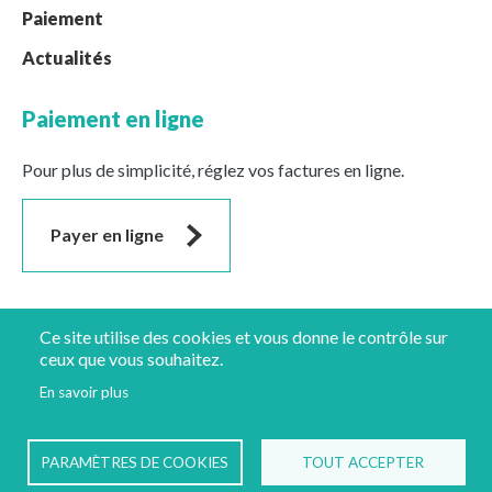
Paiement
Actualités
Paiement en ligne
Pour plus de simplicité, réglez vos factures en ligne.
Payer en ligne
Suivez-nous
Ce site utilise des cookies et vous donne le contrôle sur
ceux que vous souhaitez.
En savoir plus
Mentions légales
Protection des données
PARAMÈTRES DE COOKIES
TOUT ACCEPTER
Implantations
© GLASSEO - 2022