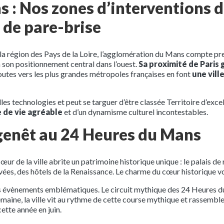
s : Nos zones d’interventions 
de pare-brise
 la région des Pays de la Loire, l’agglomération du Mans compte pr
 son positionnement central dans l’ouest.
Sa proximité de Paris
routes vers les plus grandes métropoles françaises en font
une vil
velles technologies et peut se targuer d’être classée Territoire d’ex
 de vie agréable
et d’un dynamisme culturel incontestables.
agenêt au 24 Heures du Mans
œur de la ville abrite un patrimoine historique unique : le palais de
avées, des hôtels de la Renaissance. Le charme du cœur historique v
es évènements emblématiques. Le circuit mythique des 24 Heures d
ine, la ville vit au rythme de cette course mythique et rassemble
ette année en juin.