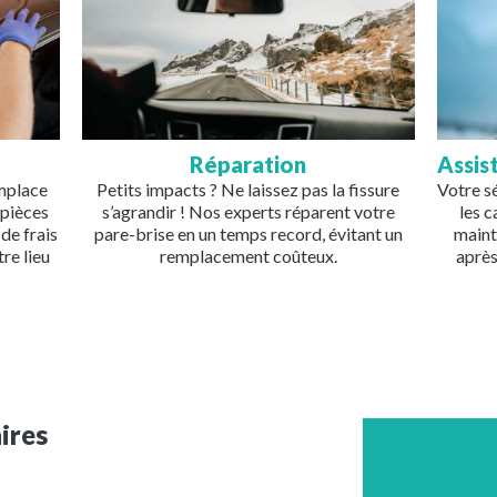
Réparation
Assis
emplace
Petits impacts ? Ne laissez pas la fissure
Votre s
 pièces
s’agrandir ! Nos experts réparent votre
les 
de frais
pare-brise en un temps record, évitant un
maint
re lieu
remplacement coûteux.
après
ires