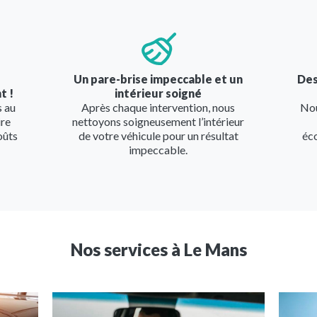
Image
Imag
Un pare-brise impeccable et un
Des
t !
intérieur soigné
s au
Après chaque intervention, nous
Nou
ire
nettoyons soigneusement l’intérieur
oûts
de votre véhicule pour un résultat
éc
impeccable.
Nos services à
Le Mans
Image
Image