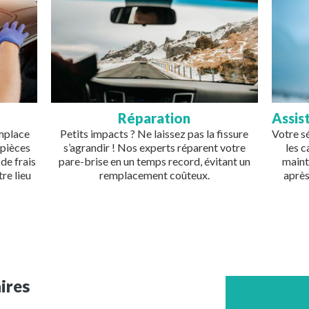
Réparation
Assis
emplace
Petits impacts ? Ne laissez pas la fissure
Votre s
 pièces
s’agrandir ! Nos experts réparent votre
les 
de frais
pare-brise en un temps record, évitant un
maint
re lieu
remplacement coûteux.
après
ires