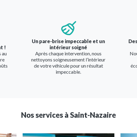
Image
Imag
Un pare-brise impeccable et un
Des
t !
intérieur soigné
s au
Après chaque intervention, nous
Nou
ire
nettoyons soigneusement l’intérieur
oûts
de votre véhicule pour un résultat
éc
impeccable.
Nos services à
Saint-Nazaire
Image
Image